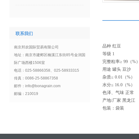
联系我们
品种 红豆
南京邦农国际贸易有限公司
等级 1
地址：南京市建邺区楠溪江东街85号金润国
完整粒率
≥ 99
（
%
际广场西楼1506室
用途 罐头
豆沙
电话：025-58866358、025-58933315
杂质
≤ 0.01
（
%
）
传真：0086-25-58867358
水分
≤ 16.0
（
%
）
邮件：info@bonagrain.com
色泽、气味 正常
邮编：210019
产地
/
厂家
黑龙江
包装：袋装