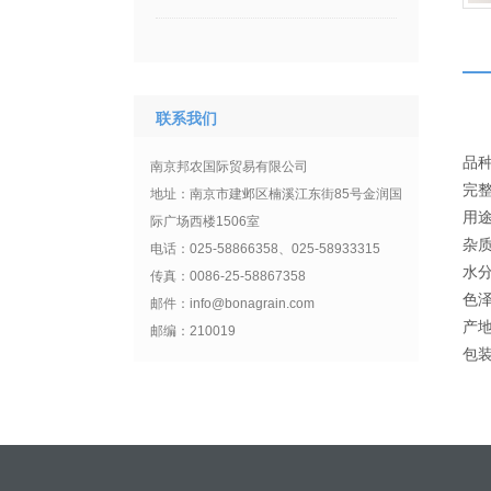
联系我们
品种
南京邦农国际贸易有限公司
完
地址：南京市建邺区楠溪江东街85号金润国
用途
际广场西楼1506室
杂
电话：025-58866358、025-58933315
水
传真：0086-25-58867358
色泽
邮件：info@bonagrain.com
产
邮编：210019
包