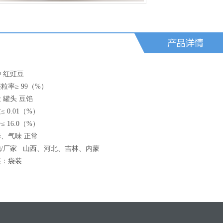
 红豇豆
整粒率
≥ 99
（
%
）
 罐头
豆馅
质
≤ 0.01
（
%
）
分
≤ 16.0
（
%
）
、气味 正常
地
/
厂家
山西、河北、吉林、内蒙
装：袋装