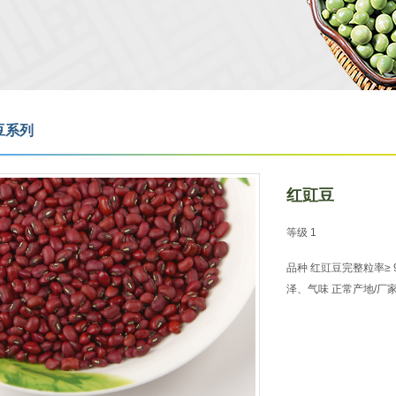
豆系列
红豇豆
等级 1
品种 红豇豆完整粒率≥ 9
泽、气味 正常产地/厂