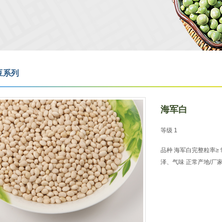
豆系列
海军白
等级 1
品种 海军白完整粒率≥ 9
泽、气味 正常产地/厂