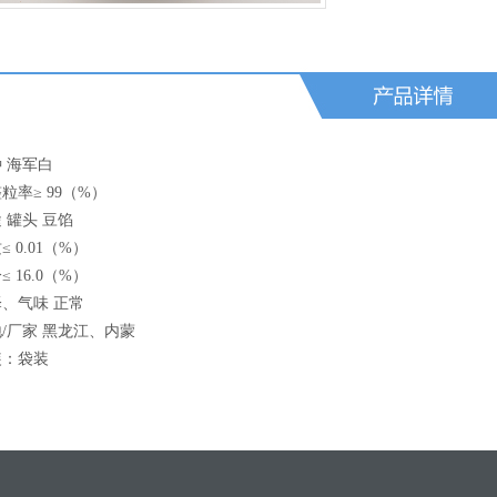
 海军白
整粒率
≥ 99
（
%
）
 罐头
豆馅
质
≤ 0.01
（
%
）
分
≤ 16.0
（
%
）
、气味 正常
地
/
厂家
黑龙江、内蒙
装：袋装