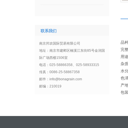
联系我们
品种
南京邦农国际贸易有限公司
完
地址：南京市建邺区楠溪江东街85号金润国
用途
际广场西楼1506室
杂
电话：025-58866358、025-58933315
水
传真：0086-25-58867358
色泽
邮件：info@bonagrain.com
产
邮编：210019
包