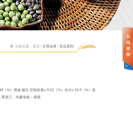
当前位置：首页 /
主营业务
/
芸豆系列
9（%）用途 罐头 豆馅杂质≤ 0.01（%）水分≤ 16.0（%）色
家 黑龙江、内蒙包装：袋装