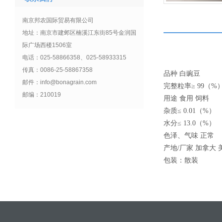
南京邦农国际贸易有限公司
地址：南京市建邺区楠溪江东街85号金润国
际广场西楼1506室
电话：025-58866358、025-58933315
传真：0086-25-58867358
品种 白豌豆
邮件：info@bonagrain.com
完整粒率
≥ 99
（
%
邮编：210019
用途 食用
饲料
杂质
≤ 0.01
（
%
）
水分
≤ 13.0
（
%
）
色泽、气味 正常
产地
/
厂家
加拿大
包装：散装