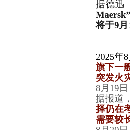
据德迅（
Maer
将于9月
2025年
旗下一艘
突发火
8月1
据报道
择仍在
需要较
8月2