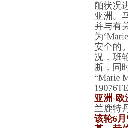
舶状况
亚洲。
并与有
为‘Mar
安全的
况，班
断，同
“Marie
19076T
亚洲-欧
兰鹿特
该轮6