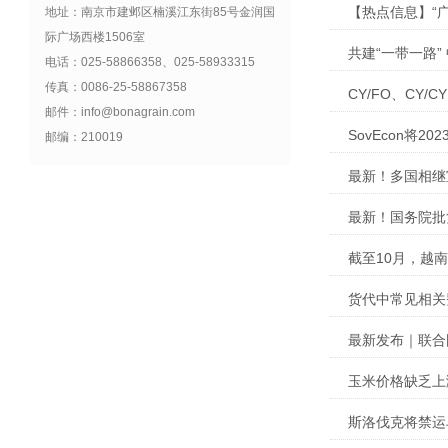
【热点信息】“
地址：南京市建邺区楠溪江东街85号金润国
际广场西楼1506室
共建“一带一路
电话：025-58866358、025-58933315
传真：0086-25-58867358
CY/FO、CY/
邮件：info@bonagrain.com
SovEcon将2
邮编：210019
最新！多国相继
最新！国务院批
截至10月，越南
货代中常见相关
最新发布｜联合
玉米价格缺乏上
斯洛伐克将禁运